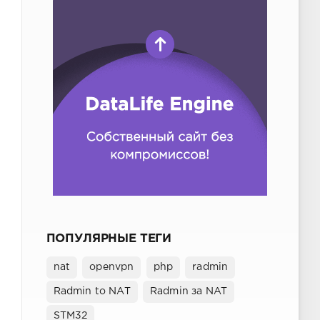
ПОПУЛЯРНЫЕ ТЕГИ
nat
openvpn
php
radmin
Radmin to NAT
Radmin за NAT
STM32