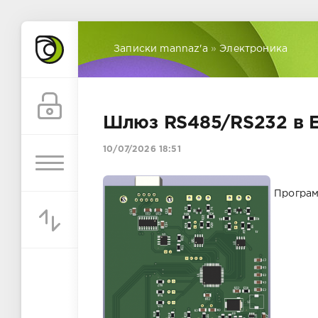
Записки mannaz'a
»
Электроника
Шлюз RS485/RS232 в E
10/07/2026 18:51
Програм